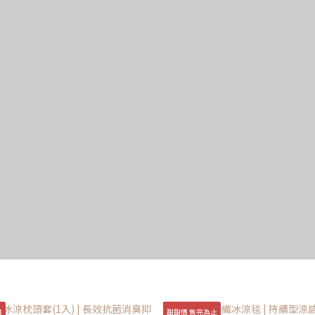
臭
甜甜價 售完為止