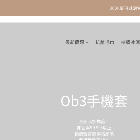
2026夏日感溫
最新優惠
抗菌毛巾
持續冰
Ob3手機套
全面添加抗菌！
抑菌率99.9%以上
鏡頭螢幕擦得亮晶晶