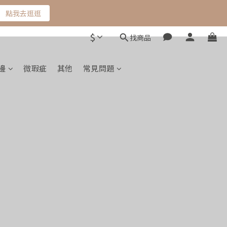
點我去逛逛
$
找商品
邊
微瑕疵
其他
常見問題