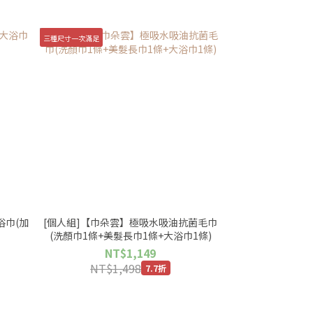
三種尺寸一次滿足
浴巾(加
[個人組]【巾朵雲】極吸水吸油抗菌毛巾
(洗顏巾1條+美髮長巾1條+大浴巾1條)
NT$1,149
NT$1,498
7.7折