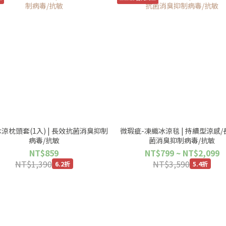
涼枕頭套(1入) | 長效抗菌消臭抑制
微瑕疵-凍織冰涼毯 | 持續型涼感
病毒/抗敏
菌消臭抑制病毒/抗敏
NT$859
NT$799 ~ NT$2,099
NT$1,390
NT$3,590
6.2折
5.4折