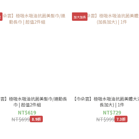
星
加大加長
雲】極吸水吸油抗菌美髮巾/運動長
【巾朵雲】極吸水吸油抗菌美體大
巾 | 超值2件組
長加大) | 1件
NT$619
NT$729
NT$699
NT$999
8.9折
7.3折