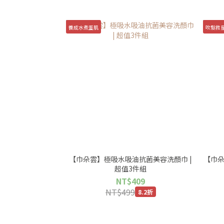
養成水煮蛋肌
吹髮救
【巾朵雲】極吸水吸油抗菌美容洗顏巾 |
【巾朵
超值3件組
NT$409
NT$499
8.2折