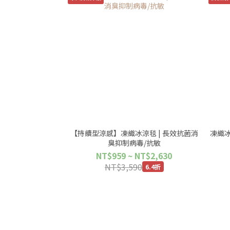
【持續型涼感】凍織冰涼毯 | 長效抗菌消
凍織冰
臭抑制病毒/抗敏
NT$959 ~ NT$2,630
NT$3,590
6.4折