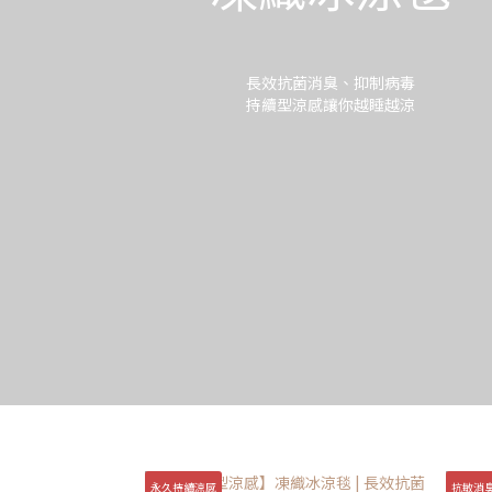
長效抗菌消臭、抑制病毒
持續型涼感讓你越睡越涼
永久持續涼感
抗敏消