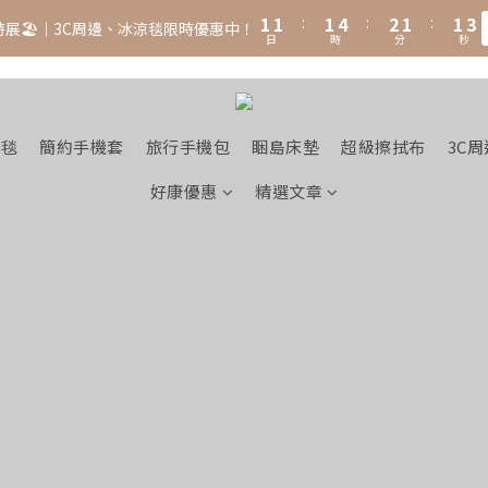
2
2
2
5
3
2
2
3
1
1
:
1
4
:
2
1
:
1
2
特展🏖️｜3C周邊、冰涼毯限時優惠中！
日
時
分
秒
0
0
0
3
1
0
0
1
2
0
0
1
0
涼毯
簡約手機套
旅行手機包
睏島床墊
超級擦拭布
3C周
好康優惠
精選文章