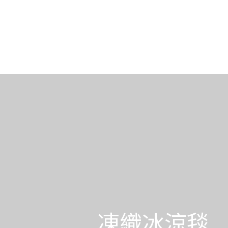
凍織冰涼毯