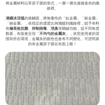
將金屬材料以單原子膜的形式，一層一層光速鑲進布的纖
維裡。
凍織冰涼毯
的接觸面，將無毒性的「鈦金屬」「銀金屬」
「銅金屬」，依指定的濃度比例濺鍍到纖維裡，賦予布料
有
極長效抗菌
、
抑制病毒
、
消臭
等關鍵功能，從不同角度
觀看，布面會呈現「
不均勻的金屬灰
」，依照使用者的習
慣與所在環境，金屬灰的顏色也會有不同變化，可證明真
的有金屬原子膜在布面上喔！