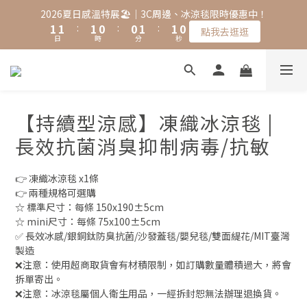
2
2
2
1
1
2
1
9
2026夏日感溫特展🏖️｜3C周邊、冰涼毯限時優惠中！
1
1
:
1
0
:
0
1
:
0
8
點我去逛逛
日
時
分
秒
0
0
0
0
7
6
5
4
3
【持續型涼感】凍織冰涼毯 |
2
1
長效抗菌消臭抑制病毒/抗敏
0
👉 凍織冰涼毯 x1條
👉 兩種規格可選購
☆ 標準尺寸：每條 150x190±5cm 
☆ mini尺寸：每條 75x100±5cm
✅ 長效冰感/銀銅鈦防臭抗菌/沙發蓋毯/嬰兒毯/雙面緹花/MIT臺灣
製造
❌注意：使用超商取貨會有材積限制，如訂購數量體積過大，將會
拆單寄出。
❌注意：冰涼毯屬個人衛生用品，一經拆封恕無法辦理退換貨。