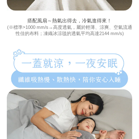
搭配風扇～熱氣出得去，冷氣進得來！
(※標準>1000 mm/s→高度透氣，屬於輕薄、涼爽、空氣流通
性佳的布料；凍織冰涼毯的透氣平均高達2144 mm/s)