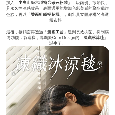
中央山脈六種複合礦石粉體
加入「
」，吸熱慢、散熱快，
具永久性涼感效果，表面選用能增加色彩美感的聚酯纖維
雙面針織提花機
色紗，再以「
」，織出具立體結構的高透
氣布料。
濺鍍工藝
最後，接觸面再透過「
」達到長效抗菌、抑制病
毒功能，就這樣，專屬於Onor Design的「
凍織冰涼毯
」
誕生了。