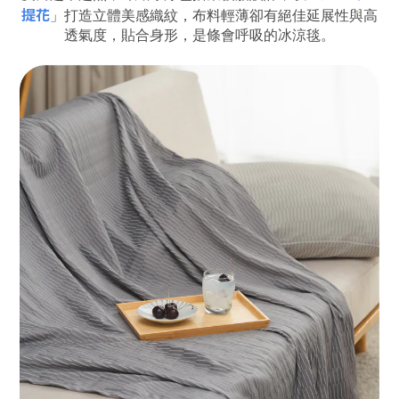
提花
」打造立體美感織紋，布料輕薄卻有絕佳延展性與高
透氣度，貼合身形，是條會呼吸的冰涼毯。