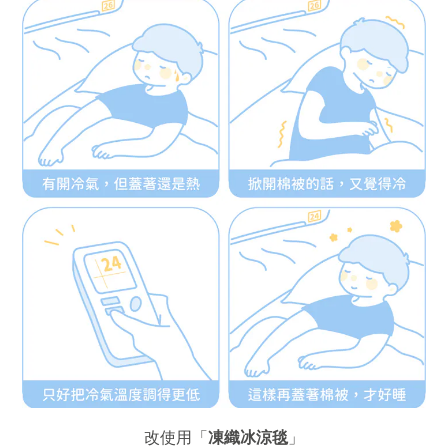
改使用「
凍織冰涼毯
」