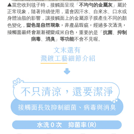
▲
當您收到毯子時，接觸面呈現「
不均勻的金屬灰
」屬於
正常現象，隨著持續使用，還會因汗水、自來水、口水或
身體油脂的影響，讓接觸面上的金屬原子膜產生不同的顏
變色是自然現象
，非產品瑕疵
，
經過多次清洗，
色變化，
接觸面最終會漸漸褪變成米白色，
重要的是「
抗菌
、
抑制
病毒
、
消臭
」
等功能
不會不見喔。