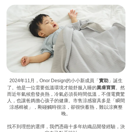
2024年11月，Onor Design的小小新成員「
實助
」誕生
異膚寶寶
了。
他是一位需要低溫環境才能舒服入睡的
。
然
而近年氣候愈發炎熱，冷氣必須長時間低溫，不僅電費驚
人，也讓爸媽擔心孩子的健康。
市售涼感寢具多是「瞬間
涼感棉被」，剛碰觸時很涼，卻很快蓄熱，難以涼爽整
晚。
找不到理想的選擇，我們憑藉十多年紡織品開發經驗，決