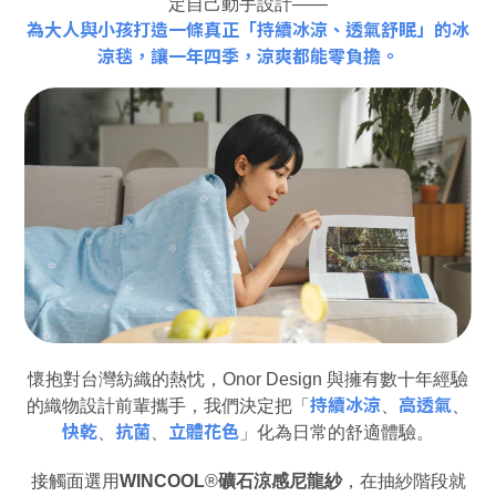
定自己動手設計——
為大人與小孩打造一條真正「持續冰涼、透氣舒眠」的冰
涼毯，讓一年四季，涼爽都能零負擔。
懷抱對台灣紡織的熱忱，Onor Design 與擁有數十年經驗
持續冰涼
高透氣
的織物設計前輩攜手，我們決定把「
、
、
快乾
抗菌
立體花色
、
、
」化為日常的舒適體驗。
接觸面選用
WINCOOL
®
礦石涼感尼龍紗
，在抽紗階段就