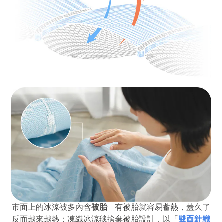
市面上的冰涼被多內含
被胎
，有被胎就容易蓄熱，蓋久了
雙面針織
反而越來越熱；
凍織冰涼毯捨棄被胎設計，以「