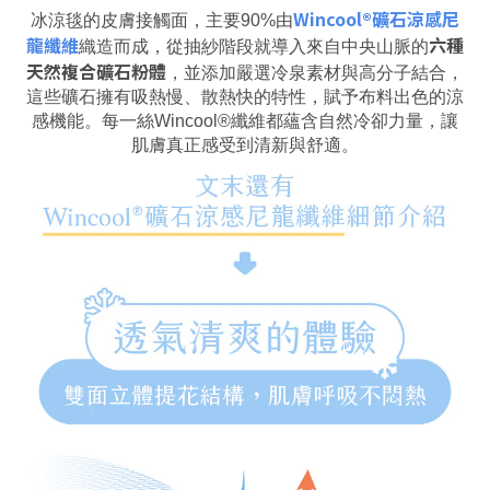
Wincool®礦石涼感尼
冰涼毯的皮膚接觸面，主要90%由
龍纖維
六種
織造而成，從抽紗階段就導入來自中央山脈的
天然複合礦石粉體
，並添加嚴選冷泉素材與高分子結合，
這些礦石擁有吸熱慢、散熱快的特性，賦予布料出色的涼
感機能。
每一絲Wincool®纖維都蘊含自然冷卻力量，讓
肌膚真正感受到清新與舒適。