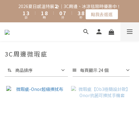
2
4
2
9
1
8
4
9
2026夏日感溫特展🏖️｜3C周邊、冰涼毯限時優惠中！
1
3
:
1
8
:
0
7
:
3
8
點我去逛逛
日
時
分
秒
0
2
0
7
6
2
7
1
6
5
1
6
0
5
4
0
5
4
3
4
3
2
3
3C周邊微瑕疵
2
1
2
1
0
1
0
0
商品排序
每頁顯示 24 個