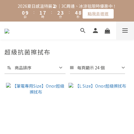
1
2
8
3
4
5
9
2026夏日感溫特展🏖️｜3C周邊、冰涼毯限時優惠中！
0
9
:
1
7
:
2
3
:
4
8
點我去逛逛
日
時
分
秒
8
0
6
1
2
3
7
7
5
0
1
2
6
6
4
0
1
5
5
3
0
4
4
2
3
超級抗菌擦拭布
3
1
2
2
0
1
1
0
商品排序
每頁顯示 24 個
0