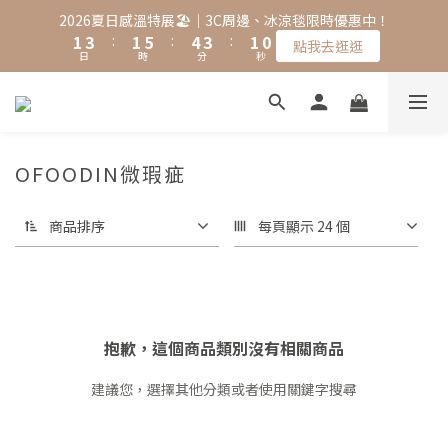
2
4
2
6
5
4
2
1
2026夏日感溫特展🏖️｜3C周邊、冰涼毯限時優惠中！
1
3
:
1
5
:
4
3
:
1
0
點我去逛逛
日
時
分
秒
0
2
0
4
3
2
0
1
3
2
1
0
2
1
0
1
0
0
OFOODIN微瑕疵
商品排序
每頁顯示 24 個
抱歉，這個商品類別沒有相關商品
建議您，選擇其他分類或者使用關鍵字搜尋