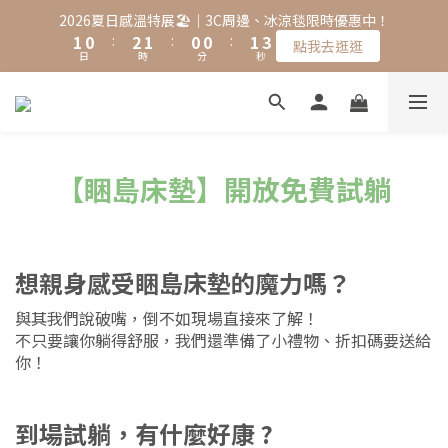
2
1
3
2
1
1
2
4
2026夏日感溫特展🏖️｜3C周邊、冰涼毯限時優惠中！
1
0
:
2
1
:
0
0
:
1
3
點我去逛逛
日
時
分
秒
0
1
0
0
2
0
1
0
【睏島床墊】開放免費試躺
想親身感受睏島床墊的魔力嗎？
與其我們說破嘴，倒不如現場直接來了解！
不只要讓你躺得舒服，我們還準備了小禮物、折扣碼要送給
你！
到場試躺，有什麼好康 ?