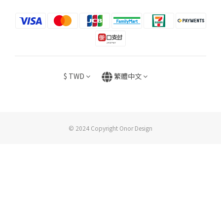
$
TWD
繁體中文
© 2024 Copyright Onor Design