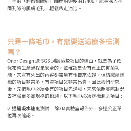
一半的「超微細纖維」細度約頭髮的1/400，能夠深入不
同孔隙的肌膚毛孔，輕鬆帶走油污。
只是一條毛巾，有需要送這麼多檢測
嗎？
Onor Design 送 SGS 測試這些項目的緣由，就是為了確
保布料生產過程是安全的，並確認是否有真正的抑菌功
能，文宣有列出的內容都盡量有報告來佐證。但紡織類送
檢的項目非常多，有些項目又非常昂貴，因此我們研究
後，先把毛巾必須要有的項目先送測，未來依照實際狀況
去補強更多高規格的檢測，以下毛巾必須送檢測之項目 :
✓ 通過吸水速度
測試 – 除3M實驗室報告外，多送公正單
位再次確認。