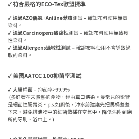
✓ 符合嚴格的ECO-Tex歐盟標準
✓ 通過AZO偶氮+Aniline苯胺
測試 – 確認布料使用
無毒
染料。
✓ 通過Carcinogens致癌性
測試 – 確認布料使用
無致癌
性
染料。
✓ 通過Allergens過敏性
測試 – 確認布料使用
不會導致過
敏
的染料。
✓ 美國AATCC 100抑菌率測試
✓ 大腸桿菌
– 抑菌率>99.9%
(多好發在未煮熟的食物，經由糞口傳染。最常見的影響
是細菌性腸胃炎。p.s.如廁後，沖水前建議先把馬桶蓋蓋
下來，避免排泄物中的細菌散播在空氣中，降低沾附到廁
所的牙刷、浴巾上。)