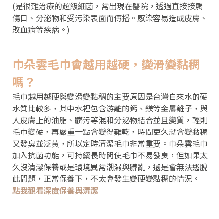
(是很難治療的超級細菌，常出現在醫院，透過直接接觸
傷口、分泌物和受污染表面而傳播。感染容易造成皮膚、
敗血病等疾病。)
巾朵雲毛巾會越用越硬，變滑變黏稠
嗎？
毛巾越用越硬與變滑變黏稠的主要原因是台灣自來水的硬
水質比較多，其中水裡包含游離的鈣、鎂等金屬離子，與
人皮膚上的油脂、髒污等混和分泌物結合並且變質，輕則
毛巾變硬，再嚴重一點會變得難乾，時間更久就會變黏稠
又發臭並泛黃，所以定時清潔毛巾非常重要。巾朵雲毛巾
加入抗菌功能，可持續長時間使毛巾不易發臭，但如果太
久沒清潔保養或是環境異常潮濕與髒亂，還是會無法逃脫
此問題，正常保養下，不太會發生變硬變黏稠的情況。
點我觀看深度保養與清潔