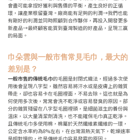
會盡可能拿捏好獲利與售價的平衡，產生良好的正循
環，讓產業根留臺灣。廠商能有足夠的利潤→我們也能
有剛好的利潤並同時照顧到合作夥伴，再投入開發更多
新產品→最終顧客能買到臺灣製造的好產品，呈現三贏
的局面。
巾朵雲與一般市售常見毛巾，最大的
差別是？
一般市售的傳統毛巾
的毛圈是封閉式織法，經過多次使
用後會呈現八字型，雖然容易將汗水或是皮膚上的雜質
帶走，卻也容易卡在毛圈裡面，不易去除。這也就是為
何使用多次後，常常會洗不乾淨或容易發臭的原因。部
分的雜質殘留在八字型毛圈裡頭，是細菌滋生的養份與
溫床，以大量清潔劑清洗，也不能確保毛巾真正乾淨。
且傳統毛巾多使用棉，棉屬於天然纖維素纖維的一環，
公定含水率約為8%左右，在台灣濕熱天氣下，乾燥速率
是相對慢的，也是傳統毛巾容易發霉的原因。