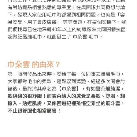
有對紡織品相當熟悉的專業度，在與團隊共同發想討論
下，發現大家使用毛巾時都遇到相同問題，也就是「容
易發臭、用了會皮膚癢」 等等問題，在這個契機下，我
們便找尋已在地深耕40年以上的紡織廠來共同開發抗菌
超微細纖維毛巾，就此誕生了
巾朵雲
毛巾。
巾朵雲 的由來？
第一版開發品出來時，發給了每一位同事去體驗毛巾，
大家都對毛巾的柔軟、蓬鬆感到驚艷，經過多次開會討
論後，最終將其命名為
【巾朵雲】，有如雲朵般純潔，
軟綿綿的很舒服
！
而雲朵給人的感覺是柔軟、舒服、想
擁入、貼近肌膚，又像西遊記裡孫悟空乘坐的筋斗雲，
不止很舒服也相當厲害！