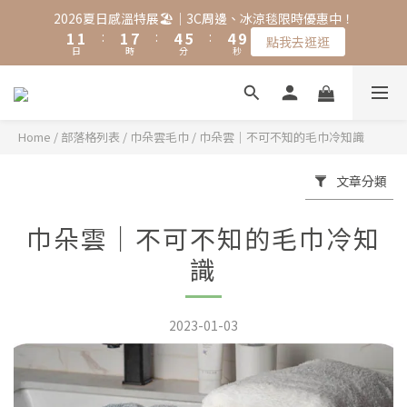
2
2
2
8
5
6
5
9
2026夏日感溫特展🏖️｜3C周邊、冰涼毯限時優惠中！
1
1
:
1
7
:
4
5
:
4
8
點我去逛逛
日
時
分
秒
0
0
0
6
3
4
3
7
5
2
3
2
6
4
1
2
1
5
3
0
1
0
4
2
0
3
Home
/
部落格列表
/
巾朵雲毛巾
/
巾朵雲｜不可不知的毛巾冷知識
1
2
0
1
文章分類
0
巾朵雲｜不可不知的毛巾冷知
識
2023-01-03