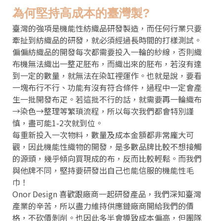
為何堅持高成本的臺灣製?
臺灣的強項是機能性紡織品研發製造，而任何行業只要
牽扯到紡織品的研發，就必須經過長時間的打樣測試。
偏偏紡織品的開發每次都需要投入一輪的紗線，否則織
布機無法織出一整疋胚布，而織出來的胚布，若沒有達
到一定的數量，就無法在染缸裡運作。也就是說，要看
一塊布行不行、功能有沒有符合條件，過程中一定會產
生一批開發布疋。若這批不行的話，就需要再一輪織布
→染色→整理等繁瑣流程，所以每次我們都會特別謹
慎，盡可能1-2次就到位。
每重新投入一次物料，數量及成本金額都非常龐大可
觀，因此機能性織物的開發，是多數品牌比較不想接觸
的源頭，幾乎傾向買現成的布，反而比較輕鬆。而我們
與他牌不同，堅持要研發出自己也能信服的機能性毛
巾！
Onor Design 喜歡跟廠商一起研發產品，我們深知臺灣
產業的辛苦，所以盡力維持供應鏈廠商開給我們的價
格，不砍價剝削。也因此多半會導致成本偏高，但團隊