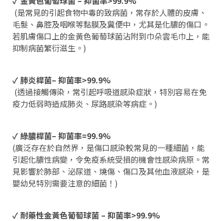
✓ 金黃色葡萄球菌
– 抑菌率>99.9%
(是常見的引起食物中毒的致病菌，常存於人體的皮膚、
毛髮、鼻腔及咽喉等黏膜及糞便中，尤其是化膿的傷口。
若肌膚傷口上的金黃色葡萄球菌沾附到巾朵雲毛巾上，能
抑制病菌繁衍滋生。)
✓ 肺炎桿菌
– 抑菌率>99.9%
(透過接觸傳染，常引起呼吸道感染症狀，特別容易在免
疫力低弱時造成肺炎、尿路感染等病症。)
✓ 綠膿桿菌
– 抑菌率=99.9%
(廣泛存在於自然界，是傷口感染較常見的一種細菌，能
引起化膿性病變，令免疫系統受損的機會性感染病原。常
見影響於肺部、泌尿道、燒傷、傷口及其他血液感染，是
嬰幼兒特別需要注意的細菌！)
✓ 耐藥性金黃色葡萄球菌
– 抑菌率>99.9%