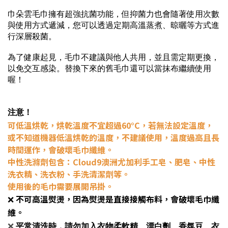
巾朵雲毛巾擁有超強抗菌功能，但抑菌力也會隨著使用次數
與使用方式遞減，您可以透過定期高溫蒸煮、晾曬等方式進
行深層殺菌。
為了健康起見，毛巾不建議與他人共用，並且需定期更換，
以免交互感染。替換下來的舊毛巾還可以當抹布繼續使用
喔！
注意！
可低溫烘乾，烘乾溫度不宜超過60°C，若無法設定溫度，
或不知道機器低溫烘乾的溫度，不建議使用，溫度過高且長
時間運作，會破壞毛巾纖維。
中性洗滌劑包含：Cloud9澳洲尤加利手工皂、肥皂、中性
洗衣精、洗衣粉、手洗清潔劑等。
使用後的毛巾需要展開吊掛。
❌
不可高溫熨燙，因為熨燙是直接接觸布料，會破壞毛巾纖
維。
❌
平常清洗時，請勿加入衣物柔軟精、漂白劑、香氛豆、衣