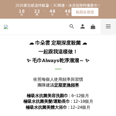
2
1
3
3
5
9
5
9
2026夏日感溫特展🏖️｜3C周邊、冰涼毯限時優惠中！
1
0
:
2
2
:
4
8
:
4
8
點我去逛逛
日
時
分
秒
0
1
1
3
7
3
7
0
0
2
6
2
6
1
5
1
5
0
4
0
4
3
3
☁ 巾朵雲 定期深度殺菌
☁
2
2
1
1
一起跟我這樣做！
0
0
✨
毛巾Always乾淨溜溜～ ✨
依照每個人使用頻率與習慣
團隊建議
定期更換頻率
極吸水抗菌美容洗顏巾 :
6~12個月
極吸水抗菌美髮/運動長巾 :
12~18個月
極吸水抗菌美體大浴巾 :
 12~24個月