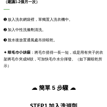
（建議1-2個月一次）
➊ 放入洗衣網袋裡，單獨置入洗衣機中。
➋ 加入中性洗滌劑清洗。
➌ 脫水後放置通風處吊掛晾乾。
✦ 晾毛巾小訣竅
：將毛巾搭得一長一短，或是用有夾子的衣
架將毛巾夾成M狀，可加快毛巾水分揮發。（如下圖晾乾所
示）
☁ 簡單 5 步驟
☁
STEP1 加入洗滌劑