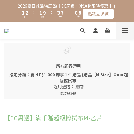
2
3
2
4
8
1
9
2026夏日感溫特展🏖️｜3C周邊、冰涼毯限時優惠中！
1
2
:
1
9
:
3
7
:
0
8
點我去逛逛
日
時
分
秒
0
1
0
8
2
6
7
0
7
1
5
6
6
0
4
5
5
3
4
4
2
3
3
1
2
2
0
1
1
0
所有顧客適用
0
指定分類：滿 NT$1,000 即享 1 件贈品 (贈品【M Size】Onor超
級擦拭布)
適用通路：
網店
條款與細則
【3C周邊】滿千贈超級擦拭布M-乙片