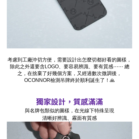
考慮到工廠沖切方便，需要設計出怎麼切都好看的圖樣，
除此之外還要含LOGO、要容易辨識、要有質感⋯⋯
總
之，在捨棄了好幾個方案，又經過數次微調後，
OCONNOR檢測吊牌終於順利誕生了！🙏
獨家設計，質感滿滿
與名牌包類似的圖樣，在光線下特殊呈現
清晰好辨識、霧面有質感