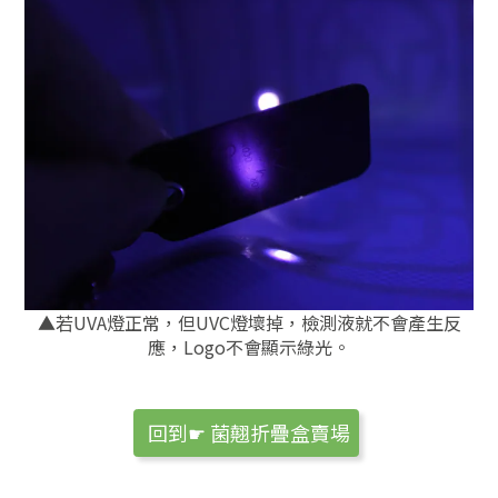
▲若UVA燈正常，但UVC燈壞掉，檢測液就不會產生反
應，Logo不會顯示綠光。
回到☛ 菌翹折疊盒賣場