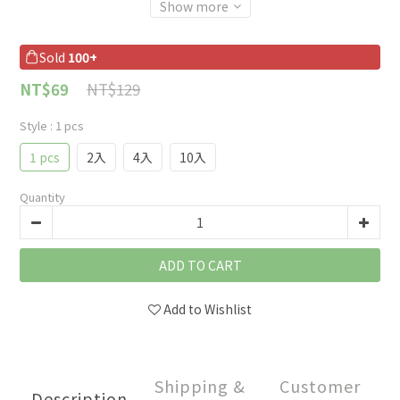
Show more
Sold
100+
NT$129
NT$69
Style
: 1 pcs
1 pcs
2入
4入
10入
Quantity
ADD TO CART
Add to Wishlist
Shipping &
Customer
Description