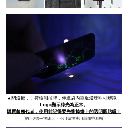
▲關燈後，手持檢測吊牌，伸進袋內靠近燈珠即可辨識，
Logo顯示綠光為正常。
購買菌翹包者，使用前記得要先撕掉燈上的透明圓貼喔！
（約1-2週一次即可，不用每次使用前都檢測唷）