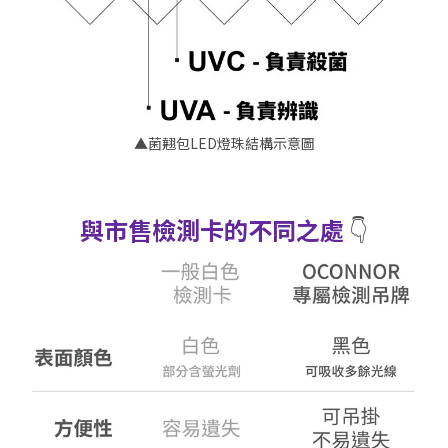
▲菌翹包LED燈珠結構示意圖
與市售檢測卡的不同之處
👇