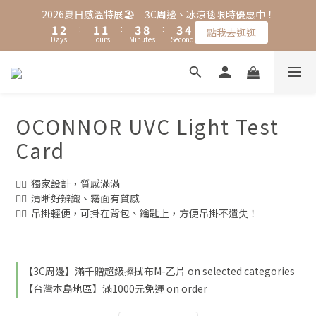
2
3
2
2
4
9
4
4
2026夏日感溫特展🏖️｜3C周邊、冰涼毯限時優惠中！
1
2
:
1
1
:
3
8
:
3
3
點我去逛逛
Days
Hours
Minutes
Seconds
0
1
0
0
2
7
2
2
0
1
6
1
1
0
5
0
0
4
3
OCONNOR UVC Light Test
2
1
Card
0
👍🏻  獨家設計，質感滿滿
👍🏻  清晰好辨識、霧面有質感
👍🏻  吊掛輕便，可掛在背包、鑰匙上，方便吊掛不遺失！
【3C周邊】滿千贈超級擦拭布M-乙片 on selected categories
【台灣本島地區】滿1000元免運 on order