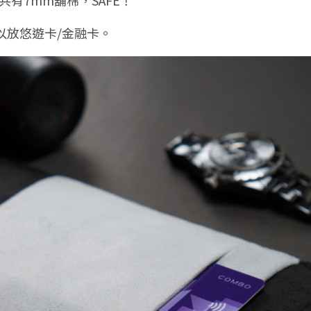
以放悠遊卡/金融卡。