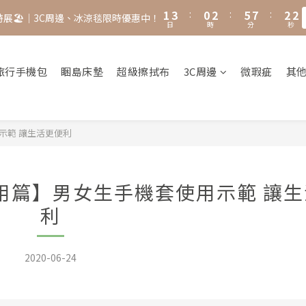
2
4
1
3
6
8
3
1
1
3
:
0
2
:
5
7
:
2
0
特展🏖️｜3C周邊、冰涼毯限時優惠中！
日
時
分
秒
0
2
1
4
6
1
1
0
3
5
0
0
2
4
旅行手機包
睏島床墊
超級擦拭布
3C周邊
微瑕疵
其
1
3
0
2
1
0
示範 讓生活更便利
應用篇】男女生手機套使用示範 讓
利
2020-06-24