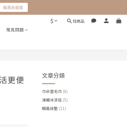
點我去逛逛
$
找商品
他
常見問題
文章分類
生活更便
巾朵雲毛巾
(6)
凍織冰涼毯
(5)
睏島床墊
(11)