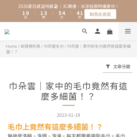
2
2
1
2
4
6
5
5
2026夏日感溫特展🏖️｜3C周邊、冰涼毯限時優惠中！
1
1
0
:
1
3
:
5
4
:
4
點我去逛逛
日
時
分
秒
0
0
0
2
4
3
3
1
3
2
2
0
2
1
1
1
0
0
0
Home
/
部落格列表
/
巾朵雲毛巾
/
巾朵雲｜家中的毛巾竟然有這麼多細
菌！？
文章分類
巾朵雲｜家中的毛巾竟然有這
麼多細菌！？
2023-01-19
毛巾上竟然有這麼多細菌！？
無論是洗臉、洗頭、洗澡，每天都需要用到毛巾。毛巾