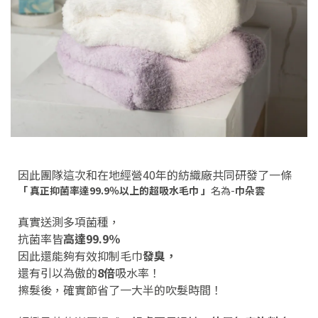
因此團隊這次和在地經營40年的紡織廠共同研發了一條
「 真正抑菌率達99.9％以上的超吸水毛巾 」
名為-
巾朵雲
真實送測多項菌種，
抗菌率皆
高達99.9％
因此還能夠有效抑制毛巾
發臭，
還有引以為傲的
8倍
吸水率！
擦髮後，確實節省了一大半的吹髮時間！